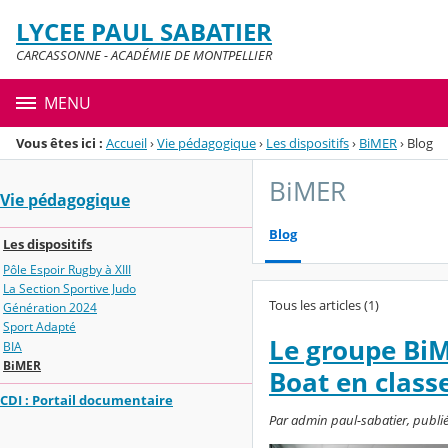
Panneau de gestion des cookies
LYCEE PAUL SABATIER
Menu de la rubrique
Contenu
CARCASSONNE - ACADÉMIE DE MONTPELLIER
MENU
Vous êtes ici :
Accueil
›
Vie pédagogique
›
Les dispositifs
›
BiMER
›
Blog
BiMER
Vie pédagogique
Blog
Les dispositifs
Pôle Espoir Rugby à XIII
La Section Sportive Judo
Tous les articles (1)
Génération 2024
Sport Adapté
Le groupe BiM
BIA
BiMER
Boat en class
CDI : Portail documentaire
Par admin paul-sabatier, publié 