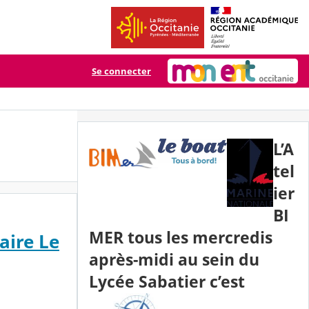
Se connecter
L’A
tel
ier
BI
MER tous les mercredis
aire Le
après-midi au sein du
Lycée Sabatier c’est