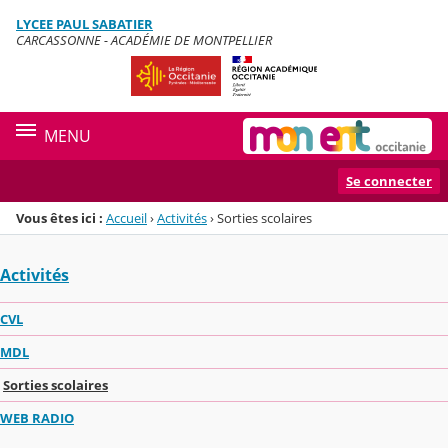
Panneau de gestion des cookies
LYCEE PAUL SABATIER
Menu de la rubrique
Contenu
CARCASSONNE - ACADÉMIE DE MONTPELLIER
MENU
Se connecter
Vous êtes ici :
Accueil
›
Activités
›
Sorties scolaires
Activités
CVL
MDL
Sorties scolaires
WEB RADIO