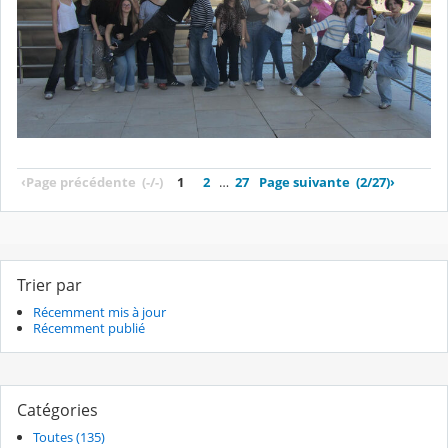
‹
Page précédente
(-/-)
1
2
…
27
Page suivante
(2/27)
›
Trier par
Récemment mis à jour
Récemment publié
Catégories
Toutes (135)