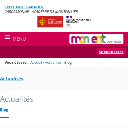
Panneau de gestion des cookies
LYCEE PAUL SABATIER
Menu de la rubrique
Contenu
CARCASSONNE - ACADÉMIE DE MONTPELLIER
MENU
Se connecter
Vous êtes ici :
Accueil
›
Actualités
›
Blog
Actualités
Actualités
Blog