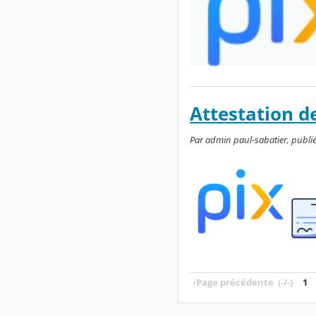
Attestation de
Par admin paul-sabatier, publié
‹
Page précédente
(-/-)
1