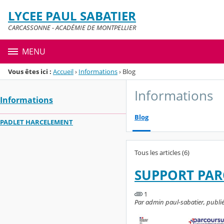
Panneau de gestion des cookies
LYCEE PAUL SABATIER
Menu de la rubrique
Contenu
CARCASSONNE - ACADÉMIE DE MONTPELLIER
MENU
Vous êtes ici :
Accueil
›
Informations
›
Blog
Informations
Informations
Blog
PADLET HARCELEMENT
Tous les articles (6)
SUPPORT PAR
1
Par admin paul-sabatier, publié 