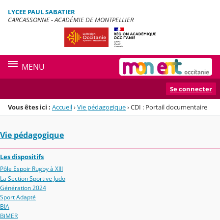
Panneau de gestion des cookies
LYCEE PAUL SABATIER
Menu de la rubrique
Contenu
CARCASSONNE - ACADÉMIE DE MONTPELLIER
MENU
Se connecter
Vous êtes ici :
Accueil
›
Vie pédagogique
›
CDI : Portail documentaire
Vie pédagogique
Les dispositifs
Pôle Espoir Rugby à XIII
La Section Sportive Judo
Génération 2024
Sport Adapté
BIA
BiMER