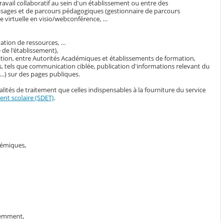
avail collaboratif au sein d'un établissement ou entre des
ssages et de parcours pédagogiques (gestionnaire de parcours
 virtuelle en visio/webconférence, …
vation de ressources, …
de l'établissement),
ation, entre Autorités Académiques et établissements de formation,
, tels que communication ciblée, publication d'informations relevant du
s…) sur des pages publiques.
lités de traitement que celles indispensables à la fourniture du service
nt scolaire (SDET)
.
adémiques,
demment,