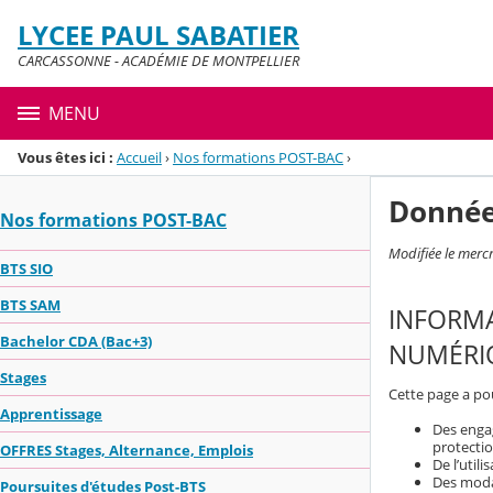
Panneau de gestion des cookies
LYCEE PAUL SABATIER
Menu de la rubrique
Contenu
CARCASSONNE - ACADÉMIE DE MONTPELLIER
MENU
Vous êtes ici :
Accueil
›
Nos formations POST-BAC
›
Donnée
Nos formations POST-BAC
Modifiée le merc
BTS SIO
BTS SAM
INFORMA
Bachelor CDA (Bac+3)
NUMÉRIQ
Stages
Cette page a pou
Apprentissage
Des engag
protecti
OFFRES Stages, Alternance, Emplois
De l’util
Des modal
Poursuites d'études Post-BTS