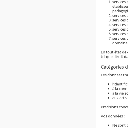
services 
établiss
pédagogi
services d
services 
services 
services 
services 
services 
domaine é
En tout état de 
tel que décrit d
Catégories d
Les données trai
l’identif
à la conn
à la vie s
aux activ
Précisions conc
Vos données :
Ne sont 