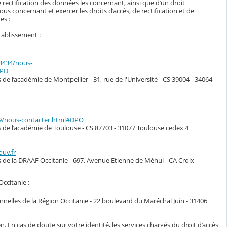
 rectification des données les concernant, ainsi que d’un droit
s concernant et exercer les droits d’accès, de rectification et de
es :
tablissement :
33434/nous-
DPD
de l’académie de Montpellier - 31, rue de l'Université - CS 39004 - 34064
49/nous-contacter.html#DPO
s de l’académie de Toulouse - CS 87703 - 31077 Toulouse cedex 4
ouv.fr
s de la DRAAF Occitanie - 697, Avenue Etienne de Méhul - CA Croix
Occitanie :
nelles de la Région Occitanie - 22 boulevard du Maréchal Juin - 31406
n. En cas de doute sur votre identité, les services chargés du droit d’accès