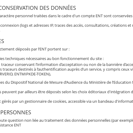
 CONSERVATION DES DONNÉES
aractère personnel traitées dans le cadre d'un compte ENT sont conservées po
connexion (logs et adresses IP, traces des accès, consultations, créations 
.
ES
ectement déposés par l’ENT portent sur :
ies techniques nécessaires au bon fonctionnement du site :
 traceur conservant l’information d’acceptation ou non de la bannière d’acc
s traceurs destinés à l’authentification auprès d’un service, y compris ceux 
RVERID, ENTMIPKDE-TOKEN),
es du Dispositif National de Mesure d’Audience du Ministère de l’Education Nat
s peuvent par ailleurs être déposés selon les choix éditoriaux d'intégratio
t gérés par un gestionnaire de cookies, accessible via un bandeau d'informat
 PERSONNES
oute question non liée au traitement des données personnelles (par exemple b
sistance ENT