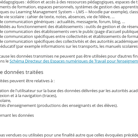
pédagogiques : édition et accès à des ressources pédagogiques, espaces de tr
ements de formation, espaces personnels, systèmes de gestion des apprenti
ques ou Learning Management System -- LMS -- Moodle par exemple), classe
e vie scolaire : cahier de texte, notes, absences, vie de l'élève, …
de communication génériques : actualités, messagerie, forum, blog, …
dédiés au fonctionnement des établissements : outils de gestion et de réser
de communication des établissements vers le public (page d'accueil publique 
de communication spécifiques entre collectivités et établissements de form
de communication spécifiques des collectivités et des autorités académiques
ducatif (par exemple informations sur les transports, les manuels scolaire
cause les données transmises ne peuvent pas être utilisées pour d’autres fina
ans le
Schéma Directeur des Espaces numériques de Travail pour l’enseigneme
e données traitées
tées peuvent être relatives à :
ication de l'utilisateur sur la base des données délivrées par les autorités ac
exion et à la navigation (traces),
colaire,
ités d'enseignement (productions des enseignants et des élèves).
ernant les données
pas vendues ou utilisées pour une finalité autre que celles évoquées précé