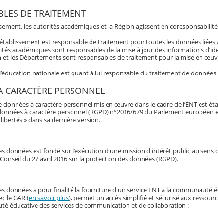
LES DE TRAITEMENT
ssement, les autorités académiques et la Région agissent en coresponsabilité
’établissement est responsable de traitement pour toutes les données liée
ités académiques sont responsables de la mise à jour des informations d’ide
 et les Départements sont responsables de traitement pour la mise en œuvre
 l’éducation nationale est quant à lui responsable du traitement de données
À CARACTÈRE PERSONNEL
e données à caractère personnel mis en œuvre dans le cadre de l’ENT est éta
données à caractère personnel (RGPD) n°2016/679 du Parlement européen et du 
libertés » dans sa dernière version.
e
s données est fondé sur l’exécution d'une mission d'intérêt public au sens d
Conseil du 27 avril 2016 sur la protection des données (RGPD).
es données a pour finalité la fourniture d'un service ENT à la communauté é
ec le GAR (
en savoir plus
), permet un accès simplifié et sécurisé aux ressour
é éducative des services de communication et de collaboration :