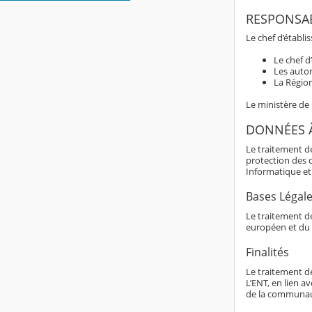
RESPONSAB
Le chef d’établi
Le chef d
Les autor
La Région
Le ministère de
DONNÉES 
Le traitement d
protection des 
Informatique et 
Bases Légal
Le traitement de
européen et du 
Finalités
Le traitement d
L’ENT, en lien av
de la communaut