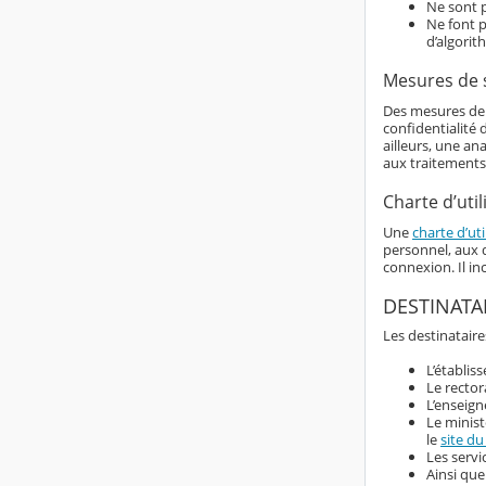
Ne sont p
Ne font p
d’algorit
Mesures de 
Des mesures de s
confidentialité
ailleurs, une an
aux traitements
Charte d’util
Une
charte d’uti
personnel, aux d
connexion. Il i
DESTINATA
Les destinataire
L’établis
Le rector
L’enseign
Le minist
le
site du
Les servi
Ainsi que