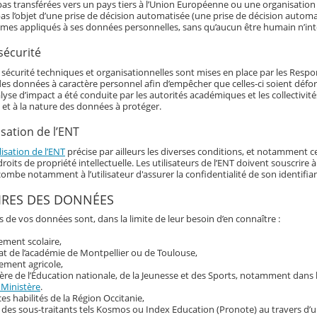
as transférées vers un pays tiers à l’Union Européenne ou une organisation 
as l’objet d’une prise de décision automatisée (une prise de décision automat
hmes appliqués à ses données personnelles, sans qu’aucun être humain n’int
sécurité
écurité techniques et organisationnelles sont mises en place par les Responsa
 des données à caractère personnel afin d’empêcher que celles-ci soient déf
alyse d’impact a été conduite par les autorités académiques et les collectivi
 et à la nature des données à protéger.
isation de l’ENT
lisation de l’ENT
précise par ailleurs les diverses conditions, et notamment ce
roits de propriété intellectuelle. Les utilisateurs de l’ENT doivent souscrir
ncombe notamment à l’utilisateur d'assurer la confidentialité de son identif
IRES DES DONNÉES
s de vos données sont, dans la limite de leur besoin d’en connaître :
sement scolaire,
at de l’académie de Montpellier ou de Toulouse,
ement agricole,
ère de l’Éducation nationale, de la Jeunesse et des Sports, notamment dans
 Ministère
.
ces habilités de la Région Occitanie,
 des sous-traitants tels Kosmos ou Index Education (Pronote) au travers d’u