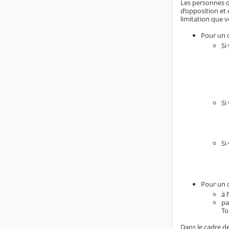
Les personnes do
d’opposition et 
limitation que v
Pour un d
Si
Si
Si
Pour un d
à 
pa
To
Dans le cadre de