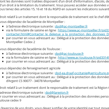
nt les données sont traitées disposent d’un droit d’information, d’accès, de
d'un droit à la limitation du traitement. Vous pouvez accéder aux données vou
ous tenez des articles 15, 16 et 18 du RGPD en suivant les indications suivant
roit relatif à un traitement dont le responsable de traitement est le chef d’é
 vous dépendez de l’académie de Montpellier :
à l’adresse électronique suivante :
dpd@ac-montpellier.fr
via le formulaire de saisine en ligne :
https://www.ac-montpellier.fr/pid
contacter.html#Contacter_le_delegue_a_la_protection_des_donnees_
par courrier en vous adressant au : Délégué à la protection des données 
Montpellier Cedex 2
 vous dépendez de l’académie de Toulouse :
à l’adresse électronique suivante :
dpd@ac-toulouse.fr
via le formulaire de saisine en ligne :
http://www.ac-toulouse.fr/pid331
par courrier en vous adressant au : Délégué à la protection des donnée
 vous dépendez de l’enseignement agricole
à l’adresse électronique suivante :
dpd-ea.draaf-occitanie@agriculture.g
par courrier en vous adressant au : Délégué à la protection des donnée
d’Argent CS 90077 - 34078 Montpellier
roit relatif à un traitement dont le responsable de traitement est la Région 
l’adresse électronique suivante :
dpd@laregion.fr
r courrier en vous adressant au : Délégué à la protection des données person
ulouse cedex 9
 l’exercice de vos droits, vous devez justifier de votre identité par tout moye