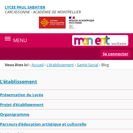
Panneau de gestion des cookies
LYCEE PAUL SABATIER
Menu de la rubrique
Contenu
CARCASSONNE - ACADÉMIE DE MONTPELLIER
MENU
Se connecter
Vous êtes ici :
Accueil
›
L'établissement
›
Santé-Social
›
Blog
L'établissement
Présentation du Lycée
Projet d'établissement
Organigramme
Parcours d'éducation artistique et culturelle