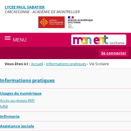
Panneau de gestion des cookies
LYCEE PAUL SABATIER
Menu de la rubrique
Contenu
CARCASSONNE - ACADÉMIE DE MONTPELLIER
MENU
Se connecter
Vous êtes ici :
Accueil
›
Informations pratiques
›
Vie Scolaire
Informations pratiques
Usages du numérique
Accès au réseau WiFi
loRdi
Infirmerie
Assistance sociale