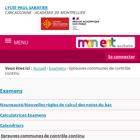
Panneau de gestion des cookies
LYCEE PAUL SABATIER
Menu de la rubrique
Contenu
CARCASSONNE - ACADÉMIE DE MONTPELLIER
MENU
Se connecter
Vous êtes ici :
Accueil
›
Examens
›
Epreuves communes de contrôle
continu
Examens
Nouveauté/Nouvelles règles de calcul des notes du bac
Calculatrices Examens
Calendriers
Epreuves communes de contrôle continu