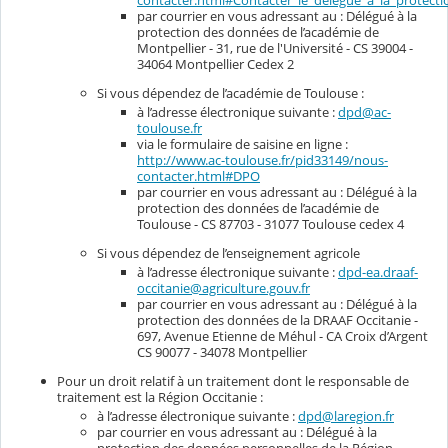
contacter.html#Contacter_le_delegue_a_la_protec
par courrier en vous adressant au : Délégué à la
protection des données de l’académie de
Montpellier - 31, rue de l'Université - CS 39004 -
34064 Montpellier Cedex 2
Si vous dépendez de l’académie de Toulouse :
à l’adresse électronique suivante :
dpd@ac-
toulouse.fr
via le formulaire de saisine en ligne :
http://www.ac-toulouse.fr/pid33149/nous-
contacter.html#DPO
par courrier en vous adressant au : Délégué à la
protection des données de l’académie de
Toulouse - CS 87703 - 31077 Toulouse cedex 4
Si vous dépendez de l’enseignement agricole
à l’adresse électronique suivante :
dpd-ea.draaf-
occitanie@agriculture.gouv.fr
par courrier en vous adressant au : Délégué à la
protection des données de la DRAAF Occitanie -
697, Avenue Etienne de Méhul - CA Croix d’Argent
CS 90077 - 34078 Montpellier
Pour un droit relatif à un traitement dont le responsable de
traitement est la Région Occitanie :
à l’adresse électronique suivante :
dpd@laregion.fr
par courrier en vous adressant au : Délégué à la