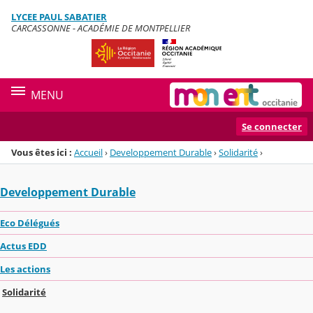
Panneau de gestion des cookies
LYCEE PAUL SABATIER
Menu de la rubrique
Contenu
CARCASSONNE - ACADÉMIE DE MONTPELLIER
MENU
Se connecter
Vous êtes ici :
Accueil
›
Developpement Durable
›
Solidarité
›
Developpement Durable
Eco Délégués
Actus EDD
Les actions
Solidarité