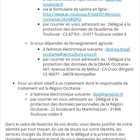
toulouse.fr
via le formulaire de saisine en ligne :
http://www.ac-toulouse.fr/pid33149/nous-
contacter.html#DPO
par courrier en vous adressant au : Délégué à la
protection des données de l’académie de
Toulouse - CS 87703 - 31077 Toulouse cedex 4
Si vous dépendez de l’enseignement agricole
à l’adresse électronique suivante :
dpd-ea.draaf-
occitanie@agriculture.gouv.fr
par courrier en vous adressant au : Délégué à la
protection des données de la DRAAF Occitanie -
697, Avenue Etienne de Méhul - CA Croix d’Argent
CS 90077 - 34078 Montpellier
Pour un droit relatif à un traitement dont le responsable de
traitement est la Région Occitanie :
à l’adresse électronique suivante :
dpd@laregion.fr
par courrier en vous adressant au : Délégué à la
protection des données personnelles de la Région
Occitanie - 22 boulevard du Maréchal Juin - 31406
Toulouse cedex 9
Dans le cadre de l’exercice de vos droits, vous devez justifier de votre
identité par tout moyen. En cas de doute sur votre identité, les
services chargés du droit d’accès et le délégué à la protection des
données se réservent le droit de vous demander les informations