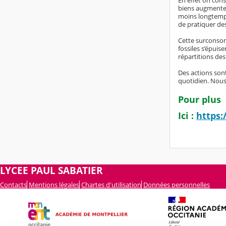
En effet on cons
biens augmente e
moins longtemp
de pratiquer de
Cette surconsom
fossiles s’épuise
répartitions des
Des actions son
quotidien. Nous
Pour plus 
Ici
:
https:
LYCEE PAUL SABATIER
Contacts
Mentions légales
Chartes d'utilisation
Données personnelles