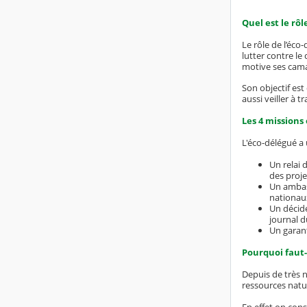
Quel est le rôl
Le rôle de l’éc
lutter contre le
motive ses camar
Son objectif est
aussi veiller à 
Les 4 missions 
L'éco-délégué a 
Un relai 
des proje
Un ambass
nationau
Un décide
journal d
Un garant
Pourquoi faut-i
Depuis de très 
ressources natur