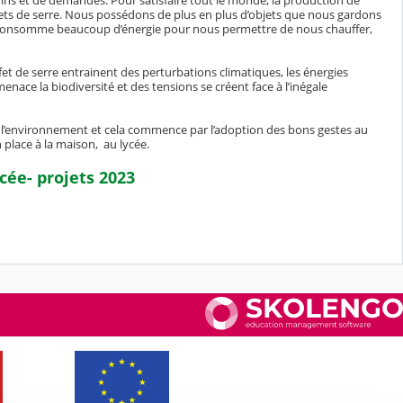
soins et de demandes. Pour satisfaire tout le monde, la production de
ffets de serre. Nous possédons de plus en plus d’objets que nous gardons
consomme beaucoup d’énergie pour nous permettre de nous chauffer,
t de serre entrainent des perturbations climatiques, les énergies
t menace la biodiversité et des tensions se créent face à l’inégale
l’environnement et cela commence par l’adoption des bons gestes au
place à la maison, au lycée.
cée- projets 2023