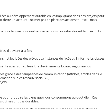
s liées au développement durable en les impliquant dans des projets pour
 d’être un acteur : il ne met pas en place des actions tout seul mais
uel il se trouve pour réaliser des actions concrètes durant l’année. Il doit
s. Il devient à la fois :
nsmet les idées des élèves aux instances du lycée et il informe les classes
sente aussi son collège lors d'événements locaux, régionaux ou
des grâce à des campagnes de communication (affiches, articles dans le
ormation sur les réseaux sociaux...).
jets.
ète pour produire les biens que nous consommons au quotidien. Ces
es qui ne sont pas durables.