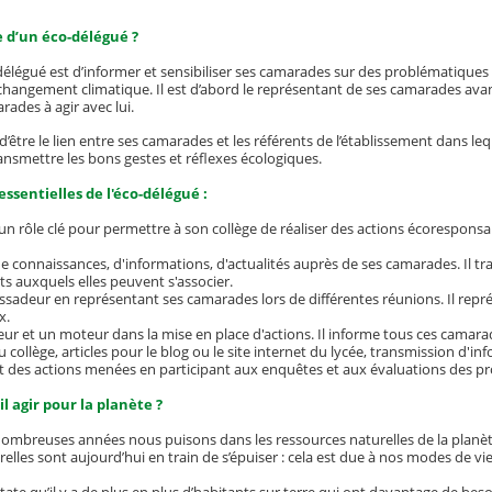
e d’un éco-délégué ?
o-délégué est d’informer et sensibiliser ses camarades sur des problématique
 changement climatique. Il est d’abord le représentant de ses camarades avant
ades à agir avec lui.
 d’être le lien entre ses camarades et les référents de l’établissement dans leq
transmettre les bons gestes et réflexes écologiques.
essentielles de l'éco-délégué :
un rôle clé pour permettre à son collège de réaliser des actions écoresponsable
de connaissances, d'informations, d'actualités auprès de ses camarades. Il tra
ts auxquels elles peuvent s'associer.
adeur en représentant ses camarades lors de différentes réunions. Il repré
x.
ur et un moteur dans la mise en place d'actions. Il informe tous ces camara
u collège, articles pour le blog ou le site internet du lycée, transmission d'inf
 des actions menées en participant aux enquêtes et aux évaluations des pro
l agir pour la planète ?
nombreuses années nous puisons dans les ressources naturelles de la plan
elles sont aujourd’hui en train de s’épuiser : cela est due à nos modes de vi