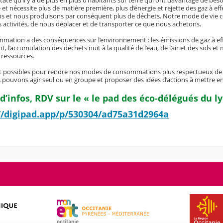
tate qu’il y a de plus en plus d’habitants sur terre qui ont davantage de be
t nécessite plus de matière première, plus d’énergie et rejette des gaz à e
s et nous produisons par conséquent plus de déchets. Notre mode de vie 
s activités, de nous déplacer et de transporter ce que nous achetons.
mation a des conséquences sur l’environnement : les émissions de gaz à effe
nt, l’accumulation des déchets nuit à la qualité de l’eau, de l’air et des sols e
 ressources.
t possibles pour rendre nos modes de consommations plus respectueux de 
 pouvons agir seul ou en groupe et proposer des idées d’actions à mettre en 
d’infos, RDV sur le « le pad des éco-délégués du ly
//digipad.app/p/530304/ad75a31d2964a