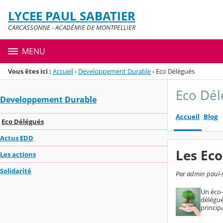
Panneau de gestion des cookies
LYCEE PAUL SABATIER
Menu de la rubrique
Contenu
CARCASSONNE - ACADÉMIE DE MONTPELLIER
MENU
Vous êtes ici :
Accueil
›
Developpement Durable
›
Eco Délégués
Eco Dél
Developpement Durable
Accueil
Blog
Eco Délégués
Actus EDD
Les Ec
Les actions
Solidarité
Par admin paul-sa
Un éco-
délégué
princip