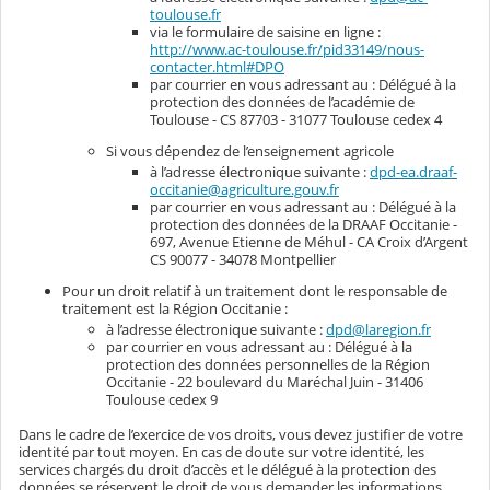
toulouse.fr
via le formulaire de saisine en ligne :
http://www.ac-toulouse.fr/pid33149/nous-
contacter.html#DPO
par courrier en vous adressant au : Délégué à la
protection des données de l’académie de
Toulouse - CS 87703 - 31077 Toulouse cedex 4
Si vous dépendez de l’enseignement agricole
à l’adresse électronique suivante :
dpd-ea.draaf-
occitanie@agriculture.gouv.fr
par courrier en vous adressant au : Délégué à la
protection des données de la DRAAF Occitanie -
697, Avenue Etienne de Méhul - CA Croix d’Argent
CS 90077 - 34078 Montpellier
Pour un droit relatif à un traitement dont le responsable de
traitement est la Région Occitanie :
à l’adresse électronique suivante :
dpd@laregion.fr
par courrier en vous adressant au : Délégué à la
protection des données personnelles de la Région
Occitanie - 22 boulevard du Maréchal Juin - 31406
Toulouse cedex 9
Dans le cadre de l’exercice de vos droits, vous devez justifier de votre
identité par tout moyen. En cas de doute sur votre identité, les
services chargés du droit d’accès et le délégué à la protection des
données se réservent le droit de vous demander les informations