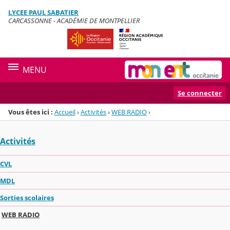
Panneau de gestion des cookies
LYCEE PAUL SABATIER
Menu de la rubrique
Contenu
CARCASSONNE - ACADÉMIE DE MONTPELLIER
MENU
Se connecter
Vous êtes ici :
Accueil
›
Activités
›
WEB RADIO
›
Activités
CVL
MDL
Sorties scolaires
WEB RADIO